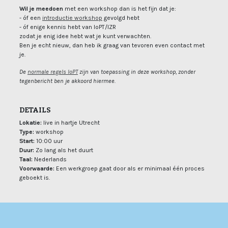
Wil je meedoen
met een workshop dan is het fijn dat je:
(open new window)
- óf een
introductie workshop
gevolgd hebt
- óf enige kennis hebt van IoPT/IZR
zodat je enig idee hebt wat je kunt verwachten.
Ben je echt nieuw, dan heb ik graag van tevoren even contact met
je.
(open new window)
De
normale regels IoPT
zijn van toepassing in deze workshop, zonder
tegenbericht ben je akkoord hiermee.
DETAILS
Lokatie:
live in hartje Utrecht
Type:
workshop
Start:
10:00 uur
Duur:
Zo lang als het duurt
Taal:
Nederlands
Voorwaarde:
Een werkgroep gaat door als er minimaal één proces
geboekt is.