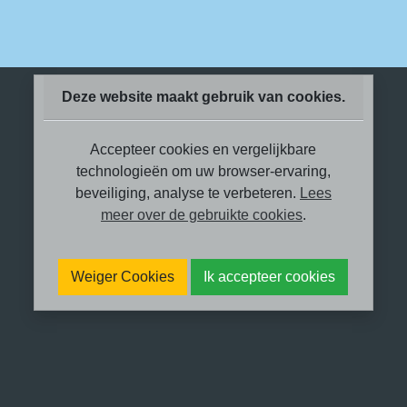
Deze website maakt gebruik van cookies.
Accepteer cookies en vergelijkbare
technologieën om uw browser-ervaring,
beveiliging, analyse te verbeteren.
Lees
meer over de gebruikte cookies
.
Weiger Cookies
Ik accepteer cookies
Met schroom en trots wil ik vertellen
over ‘me laten zien’.
In oktober 2022 werd ik gebeld door
SBS6, ze zochten iemand die wat over