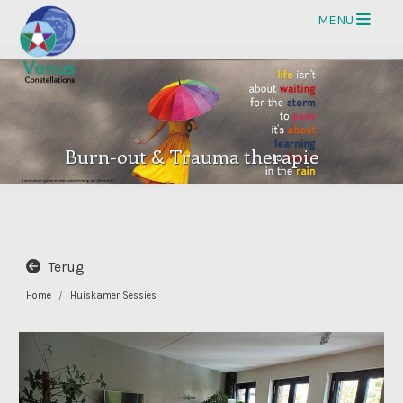
Op
MENU
Burn-out & Trauma therapie
Terug
Home
Huiskamer Sessies