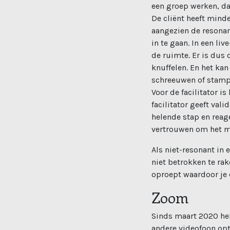
een groep werken, dat
De cliënt heeft mind
aangezien de resonan
in te gaan. In een l
de ruimte. Er is dus 
knuffelen. En het kan
schreeuwen of stampe
Voor de facilitator i
facilitator geeft val
helende stap en reage
vertrouwen om het ma
Als niet-resonant in
niet betrokken te rak
oproept waardoor je e
Zoom
Sinds maart 2020 he
andere videofoon opti