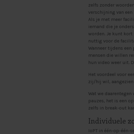
zelfs zonder woorden
verschijning van een
Als je met meer facil
iemand die je onders
worden. Je kunt kort 
nuttig voor de facili
Wanneer tijdens een 
mensen die willen re
hun video weer uit. D
Het voordeel voor een
zij/hij wil, aangezie
Wat we daarentegen w
pauzes, het is een o
zelfs in break-out ka
Individuele 
IoPT in één-op-één-s