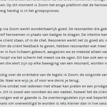
en. Op dit moment is Zoom het enige platform dat de herno
erg handig is in het groepsproces.
p via Zoom werkt wonderbaarlijk goed. De resonanten die gek
lf hernoemen in plaats van badges te dragen. De intentie kan 
 cliënt staan, of in de chat. Resoneren werkt net zo goed als in
 Om de cliënt feedback te geven, hebben resonanten wat meer 
t er in hun lichaam gebeurt, aangezien we ze meestal alleen v
rloopt via het scherm het meest via de ogen. Dit kan ook een v
n die alert zijn op elke beweging van een resonant, worden n
odig over de oriëntatie van de tegels in Zoom: de volgorde van
e. Naar wie wijs je, of voor wie deins je terug.
pline omdat niet iedereen met elkaar kan praten en een privég
k. Dit is zowel een voordeel als een nadeel, hoewel het de cli
n volgen wat er gaande is. De overlevingsdelen zijn wat beperk
ans om overweldigd te worden is iets kleiner dan in live sess