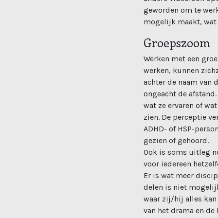
geworden om te werk
mogelijk maakt, wat 
Groepszoom
Werken met een groe
werken, kunnen zichze
achter de naam van de
ongeacht de afstand.
wat ze ervaren of wa
zien. De perceptie ve
ADHD- of HSP-persone
gezien of gehoord.
Ook is soms uitleg n
voor iedereen hetzelfd
Er is wat meer disci
delen is niet mogelij
waar zij/hij alles ka
van het drama en de k