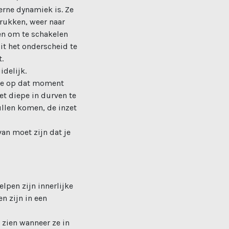
terne dynamiek is. Ze
drukken, weer naar
hen om te schakelen
oit het onderscheid te
.
idelijk.
t ze op dat moment
et diepe in durven te
ullen komen, de inzet
van moet zijn dat je
lpen zijn innerlijke
n zijn in een
 zien wanneer ze in