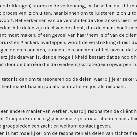
verstrikkingen) storen in de verkenning, en beseffen dat dit in
proces van: zich uiten, naar binnen om te luisteren, zich uit
ovoort. Het verkennen van de verschillende vloerankers leert 
en. Alle delen zijn deel van de cliënt, dus de cliënt hoeft no
nt moet maken: of een gevoel van haar/hem is of van de cliënt
bruikt en 2 ankers overlappen, wordt de verstrikking direct du
 eigen delen resoneren, kunnen ze resoneren tot het niveau da
erzijde daarvan is, dat de mogelijkheid bestaat dat ze nooit h
iet door de barrière die de overlevingsstrategieën opwerpen z
litator is dan om te resoneren op de delen, waarbij je er zeker 
heid maakt tussen jou als facilitator en jou als resonant.
 een andere manier van werken, waarbij resonanten de cliënt he
n. Groepen kunnen erg genezend zijn omdat cliënten niet allee
e groepsleden een zacht en welkom contact geven.
n is het moeilijker om de resonanten als delen van zichzelf te