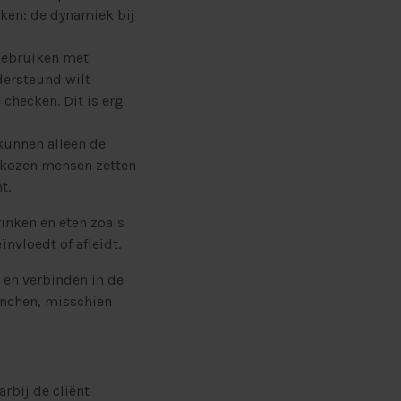
aken: de dynamiek bij
 gebruiken met
dersteund wilt
 checken. Dit is erg
 kunnen alleen de
gekozen mensen zetten
t.
rinken en eten zoals
ïnvloedt of afleidt.
 en verbinden in de
unchen, misschien
rbij de cliënt