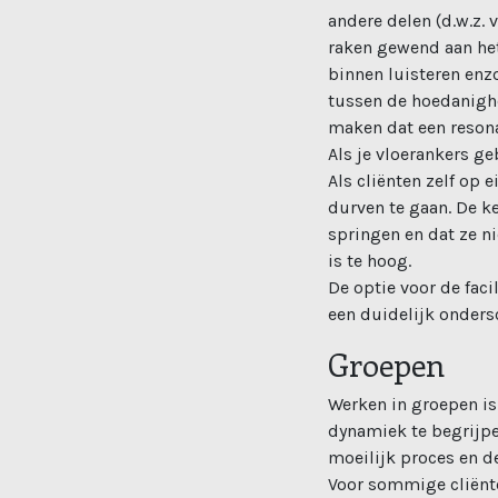
andere delen (d.w.z. 
raken gewend aan het 
binnen luisteren enz
tussen de hoedanighed
maken dat een resona
Als je vloerankers ge
Als cliënten zelf op
durven te gaan. De ke
springen en dat ze n
is te hoog.
De optie voor de faci
een duidelijk ondersc
Groepen
Werken in groepen is
dynamiek te begrijpe
moeilijk proces en d
Voor sommige cliënte