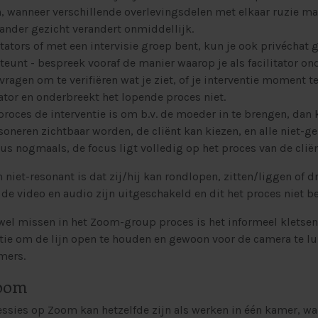
, wanneer verschillende overlevingsdelen met elkaar ruzie m
 ander gezicht verandert onmiddellijk.
itators of met een intervisie groep bent, kun je ook privéchat
teunt - bespreek vooraf de manier waarop je als facilitator on
vragen om te verifiëren wat je ziet, of je interventie moment te
tator en onderbreekt het lopende proces niet.
proces de interventie is om b.v. de moeder in te brengen, dan
soneren zichtbaar worden, de cliënt kan kiezen, en alle niet-
us nogmaals, de focus ligt volledig op het proces van de cliën
 niet-resonant is dat zij/hij kan rondlopen, zitten/liggen of d
n de video en audio zijn uitgeschakeld en dit het proces niet be
el missen in het Zoom-group proces is het informeel kletsen
ptie om de lijn open te houden en gewoon voor de camera te l
mers.
zoom
essies op Zoom kan hetzelfde zijn als werken in één kamer, waa