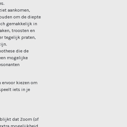
es.
 ziet aankomen,
 houden om de diepte
ich gemakkelijk in
raken, troosten en
r tegelijk praten,
ijn.
pothese die de
 een mogelijke
resonanten
en ervoor kiezen om
peelt iets in je
lijkt dat Zoom (of
 extra mogelijkheid