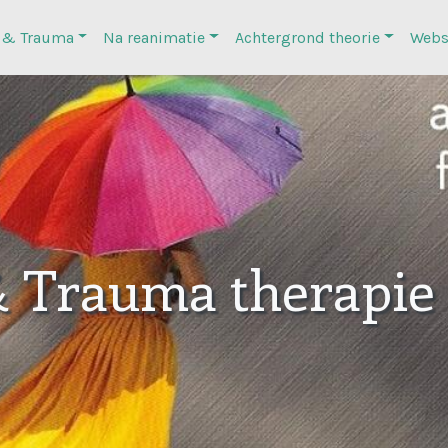
 & Trauma
Na reanimatie
Achtergrond theorie
Webs
& Trauma therapie