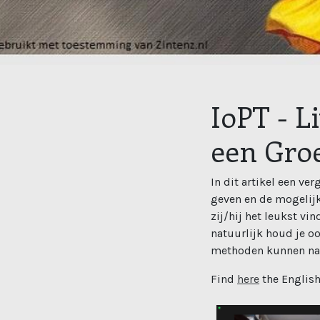
IoPT - L
een Gro
In dit artikel een ve
geven en de mogelijk
zij/hij het leukst vi
natuurlijk houd je oo
methoden kunnen naa
Find
here
the English