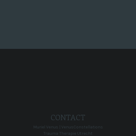
Super, en dan...
CONTACT
Muriel Venus | VenusConstellations
Trauma Therapie Utrecht