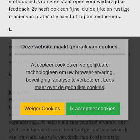
enthousiast, vrolijk en staat open voor wederzijdse
feedback. Ze heeft ook een fijne, duidelijke en rustige
manier van praten die aansluit bij de deelnemers.
L.
oktober 2019:
Deze website maakt gebruik van cookies.
Veel aandacht voor de vrouwen in de groep, humor en
een prettige open houding.
Accepteer cookies en vergelijkbare
technologieën om uw browser-ervaring,
L.
beveiliging, analyse te verbeteren.
Lees
meer over de gebruikte cookies
.
juli 2016:
Hoe heb ik jou als coach ervaren?
Ik vind je een warme persoon die veel focus legt op
Weiger Cookies
Ik accepteer cookies
de innerlijke ik. Jouw coaching zorgt echt voor
verandering. Dit heb ik als zeer positief ervaren. Het
geeft een bepaald soort resultaatgerichtheid waar ik
veel aan heb. Gebruik van tools heb ik als prettig