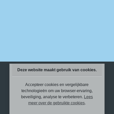
Deze website maakt gebruik van cookies.
Accepteer cookies en vergelijkbare
technologieën om uw browser-ervaring,
Met schroom en trots wil ik vertellen
beveiliging, analyse te verbeteren.
Lees
over ‘me laten zien’.
meer over de gebruikte cookies
.
In oktober 2022 werd ik gebeld door