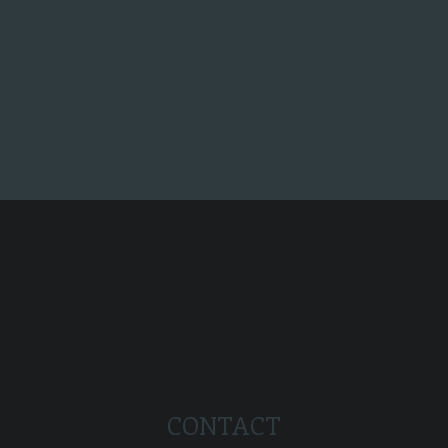
het filmpje met alle rechten.
Super, en dan...
CONTACT