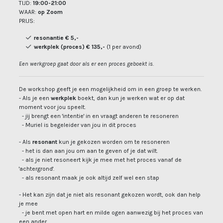
TIJD:
19:00-21:00
WAAR:
op Zoom
PRIJS:
resonantie € 5,-
werkplek (proces) € 135,-
(1 per avond)
Een werkgroep gaat door als er een proces geboekt is.
De workshop geeft je een mogelijkheid om in een groep te werken.
- Als je een
werkplek
boekt, dan kun je werken wat er op dat
moment voor jou speelt.
- jij brengt een 'intentie' in en vraagt anderen te resoneren
- Muriel is begeleider van jou in dit proces
- Als
resonant
kun je gekozen worden om te resoneren
- het is dan aan jou om aan te geven of je dat wilt.
- als je niet resoneert kijk je mee met het proces vanaf de
'achtergrond'.
- als resonant maak je ook altijd zelf wel een stap
- Het kan zijn dat je niet als resonant gekozen wordt, ook dan help
je mee
- je bent met open hart en milde ogen aanwezig bij het proces van
een ander.