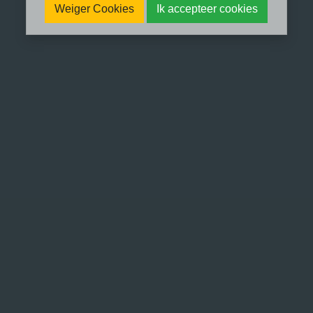
Weiger Cookies
Ik accepteer cookies
Met schroom en trots wil ik vertellen
over ‘me laten zien’.
In oktober 2022 werd ik gebeld door
SBS6, ze zochten iemand die wat over
trauma therapie kan vertellen. Ik voelde
me gevleid en werd ingezogen in het
enthousiaste verhaal van de dame aan
de telefoon. Dingen geregeld en datum
geprikt voor opnames: op 29 oktober
komen 2 mensen en ze hebben 3 uur
om je mooi op de film te zetten. Het
filmpje gaat 2 minuten duren. Je krijgt