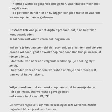
- hiermee wordt de geschiedenis gezien, waar dat voorheen niet
mogelijk was.
- de patronen in het hier en nu krijgen een plek met zien waarom
we ons op die manier gedragen.
De
Zoom link
vind je in het 'digitale product', dat je na bestellen
kunt downloaden.
Ik zal hem kort van te voren ook nog mailen.
Indien je je hebt aangemeld als resonant, en er is niemand die een
proces wil doen, gaat de workshop niet door. Dan kun je kiezen uit:
- je geld terug,
- doorschuiven naar een volgende workshop - je boeking blijft
geldig,
- besteden voor een andere workshop of als je een proces wilt,
dan wordt het verrekend.
Wil je meedoen
met een workshop dan is het belangrijk dat je:
- óf een
introductie workshop
gevolgd hebt
- óf kennis hebt van IoPT/IZR
De
normale regels IoPT
zijn van toepassing in deze workshop, zonder
tegenbericht ben je akkoord hiermee.