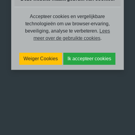
Accepteer cookies en vergelijkbare
technologieën om uw browser-ervaring,
beveiliging, analyse te verbeteren.
Lees
meer over de gebruikte cookies
.
Met schroom en trots wil ik vertellen
over ‘me laten zien’.
Weiger Cookies
Ik accepteer cookies
In oktober 2022 werd ik gebeld door
SBS6, ze zochten iemand die wat over
trauma therapie kan vertellen. Ik voelde
me gevleid en werd ingezogen in het
enthousiaste verhaal van de dame aan
de telefoon. Dingen geregeld en datum
geprikt voor opnames: op 29 oktober
komen 2 mensen en ze hebben 3 uur
om je mooi op de film te zetten. Het
filmpje gaat 2 minuten duren. Je krijgt