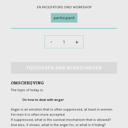
EN FACILITATORS ONLY WORKSHOP
participant
-
+
TOEVOEGEN AAN WINKELWAGEN
OMSCHRIJVING
The topic of today is:
On how to deal with anger
Anger is an emotion that is often suppressed, at least in women.
For men it is often more accepted.
If suppressed, what is the survival mechanism that is allowed?
And also, if shown, what is the anger for, or what is it hiding?