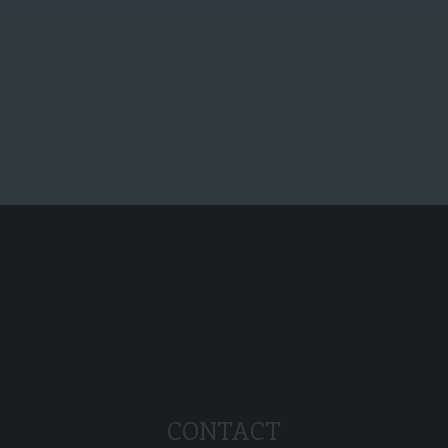
het filmpje met alle rechten.
Super, en dan...
CONTACT