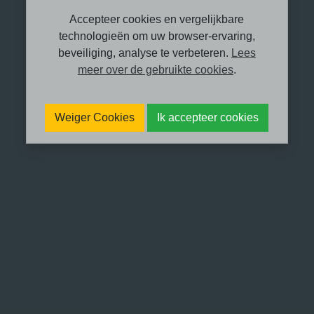
Accepteer cookies en vergelijkbare
technologieën om uw browser-ervaring,
beveiliging, analyse te verbeteren.
Lees
meer over de gebruikte cookies
.
Met schroom en trots wil ik vertellen
over ‘me laten zien’.
Weiger Cookies
Ik accepteer cookies
In oktober 2022 werd ik gebeld door
SBS6, ze zochten iemand die wat over
trauma therapie kan vertellen. Ik voelde
me gevleid en werd ingezogen in het
enthousiaste verhaal van de dame aan
de telefoon. Dingen geregeld en datum
geprikt voor opnames: op 29 oktober
komen 2 mensen en ze hebben 3 uur
om je mooi op de film te zetten. Het
filmpje gaat 2 minuten duren. Je krijgt
het filmpje met alle rechten.