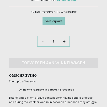
BESCHIKBAARHEID:
OP VOORRAAD
EN FACILITATORS ONLY WORKSHOP
participant
-
+
TOEVOEGEN AAN WINKELWAGEN
OMSCHRIJVING
The topic of today is:
On how to regulate in between processes
Lots of times clients leave content after having done a process.
And during the week or weeks in between processes they struggle.